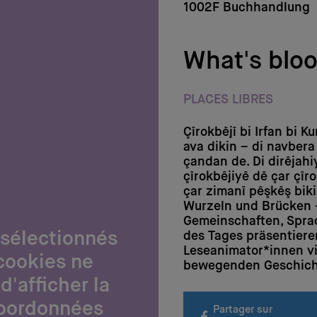
1002F Buchhandlung
What's bloo
PLACES LIBRES
Çîrokbêjî bi Irfan bi K
ava dikin – di navbera
çandan de. Di dirêjahi
çîrokbêjiyê dê çar çî
çar zimanî pêşkêş biki
Wurzeln und Brücken
Gemeinschaften, Sprac
 sélectionnés
des Tages präsentiere
Leseanimator*innen vi
cookies ne
bewegenden Geschicht
d'afficher la
coordonnées
Partager sur