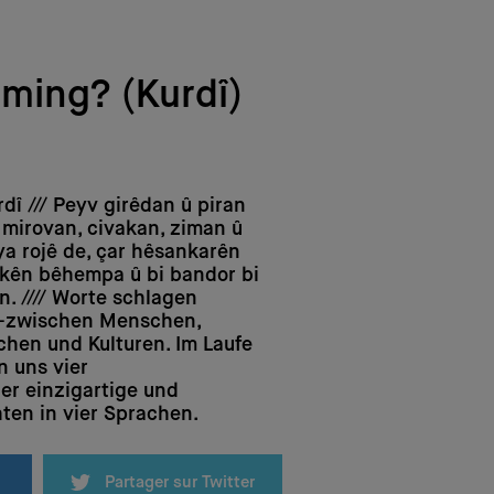
ming? (Kurdî)
urdî /// Peyv girêdan û piran
 mirovan, civakan, ziman û
ya rojê de, çar hêsankarên
rokên bêhempa û bi bandor bi
n. //// Worte schlagen
 -zwischen Menschen,
hen und Kulturen. Im Laufe
n uns vier
er einzigartige und
en in vier Sprachen.
Partager sur Twitter