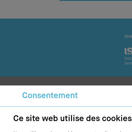
Une
Consentement
Contact
Ce site web utilise des cookies
ISJM
– Institut suisse
Jeunesse et Médias