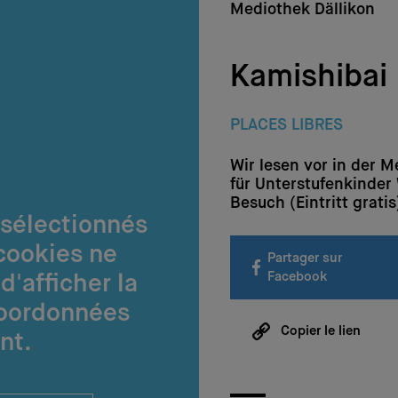
Mediothek Dällikon
Kamishibai
PLACES LIBRES
Wir lesen vor in der M
für Unterstufenkinder 
Besuch (Eintritt gratis
 sélectionnés
cookies ne
Partager sur
Facebook
d'afficher la
coordonnées
Copier le lien
nt.