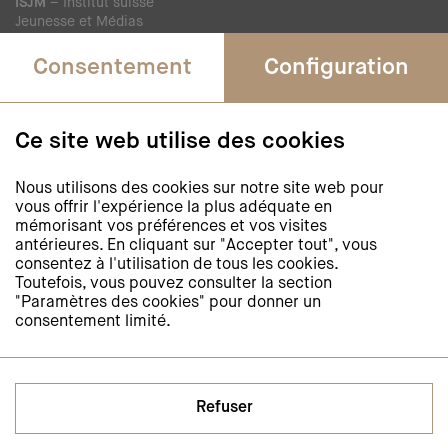
ISJM
– Institut suisse
Jeunesse et Médias
Rue Saint-Etienne 4
Consentement
Configuration
1005 Lausanne
Téléphone +41 21 311 52 20
Fax +41 43 268 39 09
Ce site web utilise des cookies
journee-de-la-lecture@isjm.ch
Nous utilisons des cookies sur notre site web pour
vous offrir l'expérience la plus adéquate en
Newsletter
mémorisant vos préférences et vos visites
antérieures. En cliquant sur "Accepter tout", vous
Restez informés et
consentez à l'utilisation de tous les cookies.
abonnez-vous à notre newsletter
Toutefois, vous pouvez consulter la section
"Paramètres des cookies" pour donner un
consentement limité.
S'abonner à la newsletter
Médias sociaux
Refuser