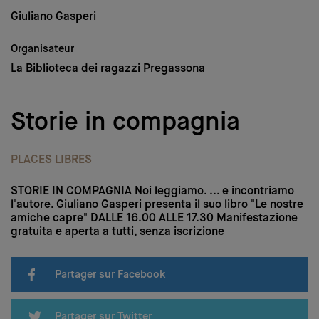
Médias
Giuliano Gasperi
Nous soutenir
Organisateur
La Biblioteca dei ragazzi Pregassona
Login
Storie in compagnia
DE
–
FR
–
IT
PLACES LIBRES
STORIE IN COMPAGNIA Noi leggiamo. ... e incontriamo
l'autore. Giuliano Gasperi presenta il suo libro "Le nostre
amiche capre" DALLE 16.00 ALLE 17.30 Manifestazione
gratuita e aperta a tutti, senza iscrizione
Partager sur Facebook
Partager sur Twitter