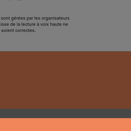
i sont gérées par les organisateurs
isse de la lecture à voix haute ne
 soient correctes.
Médias sociaux