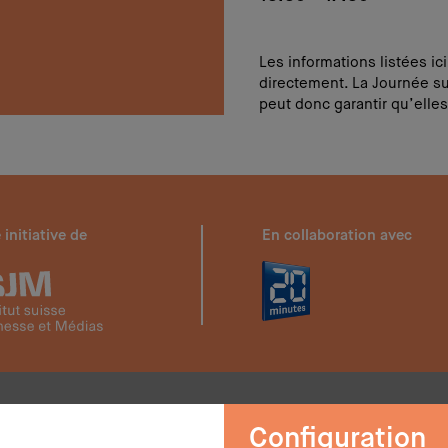
Les informations listées ic
directement. La Journée su
peut donc garantir qu’elles
 initiative de
En collaboration avec
Configuration
Newsletter