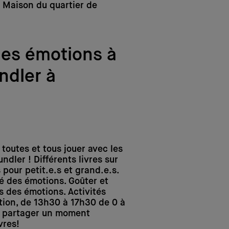
e Maison du quartier de
les émotions à
undler à
toutes et tous jouer avec les
undler ! Différents livres sur
pour petit.e.s et grand.e.s.
é des émotions. Goûter et
ts des émotions. Activités
ption, de 13h30 à 17h30 de 0 à
t partager un moment
vres!