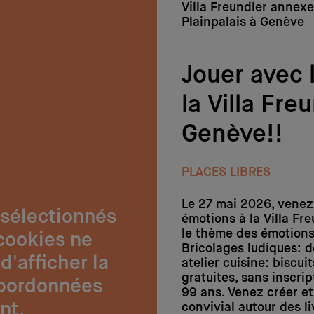
Villa Freundler annex
Plainpalais à Genève
Jouer avec 
la Villa Fre
Genève!!
PLACES LIBRES
Le 27 mai 2026, venez 
 sélectionnés
émotions à la Villa Fre
le thème des émotions 
cookies ne
Bricolages ludiques: d
d'afficher la
atelier cuisine: biscui
gratuites, sans inscri
coordonnées
99 ans. Venez créer e
nt.
convivial autour des li