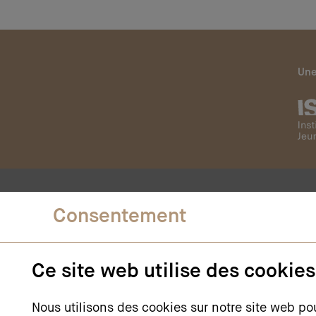
Une
Consentement
Contact
Ce site web utilise des cookies
ISJM
– Institut suisse
Jeunesse et Médias
Nous utilisons des cookies sur notre site web po
Rue Saint-Etienne 4