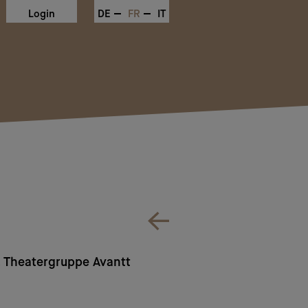
Login
DE
FR
IT
, Theatergruppe Avantt