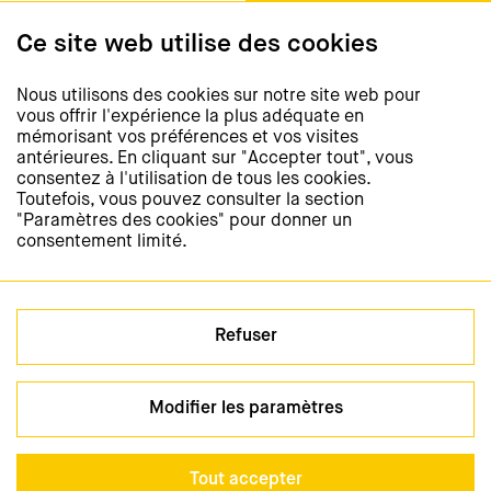
Téléphone +41 21 311 52 20
Fax +41 43 268 39 09
Ce site web utilise des cookies
journee-de-la-lecture@isjm.ch
Nous utilisons des cookies sur notre site web pour
vous offrir l'expérience la plus adéquate en
Newsletter
mémorisant vos préférences et vos visites
antérieures. En cliquant sur "Accepter tout", vous
Restez informés et
consentez à l'utilisation de tous les cookies.
abonnez-vous à notre newsletter
Toutefois, vous pouvez consulter la section
"Paramètres des cookies" pour donner un
consentement limité.
S'abonner à la newsletter
Médias sociaux
Refuser
Modifier les paramètres
Impressum et
© Journée suisse de la
Configuration
Tout accepter
Politique de