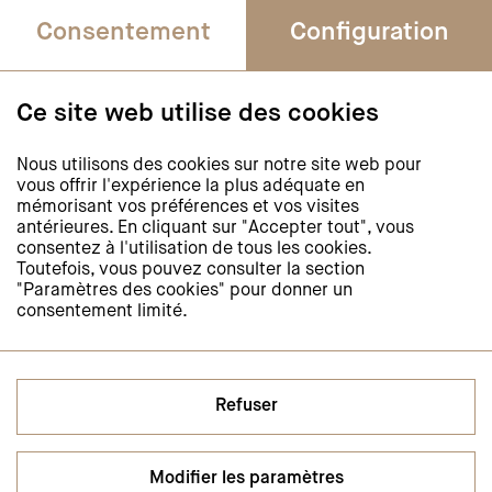
Rue Saint-Etienne 4
Consentement
Configuration
1005 Lausanne
Téléphone +41 21 311 52 20
Fax +41 43 268 39 09
Ce site web utilise des cookies
journee-de-la-lecture@isjm.ch
Nous utilisons des cookies sur notre site web pour
vous offrir l'expérience la plus adéquate en
Newsletter
mémorisant vos préférences et vos visites
antérieures. En cliquant sur "Accepter tout", vous
Restez informés et
consentez à l'utilisation de tous les cookies.
abonnez-vous à notre newsletter
Toutefois, vous pouvez consulter la section
"Paramètres des cookies" pour donner un
consentement limité.
S'abonner à la newsletter
Médias sociaux
Refuser
Modifier les paramètres