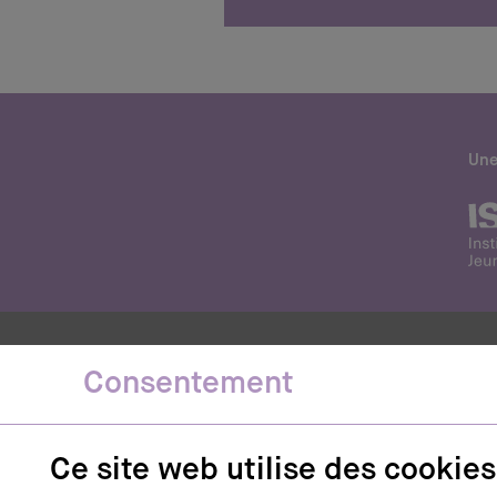
Une
Consentement
Contact
Ce site web utilise des cookies
ISJM
– Institut suisse
Jeunesse et Médias