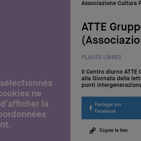
Associazione Cultura 
ATTE Grupp
(Associazio
PLACES LIBRES
Il Centro diurno ATTE
alla Giornata della let
 sélectionnés
ponti intergeneraziona
cookies ne
d'afficher la
Partager sur
Facebook
coordonnées
nt.
Copier le lien