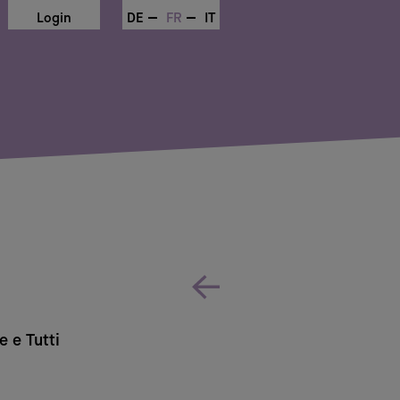
Login
DE
FR
IT
e e Tutti