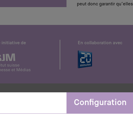
peut donc garantir qu’elles
 initiative de
En collaboration avec
Configuration
Newsletter
Restez informés et
abonnez-vous à notre newsletter