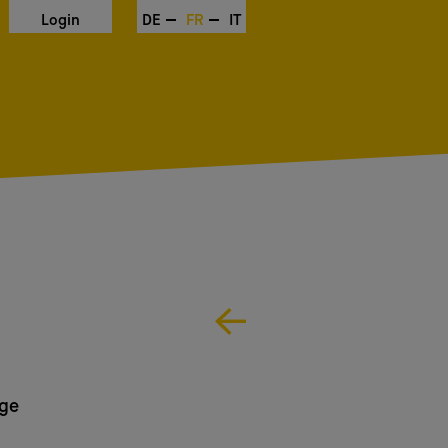
Login
DE
FR
IT
uge