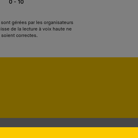
0 - 10
i sont gérées par les organisateurs
isse de la lecture à voix haute ne
 soient correctes.