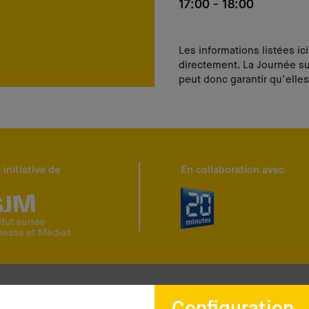
17:00 - 18:00
Les informations listées ic
directement. La Journée su
peut donc garantir qu’elles
 initiative de
En collaboration avec