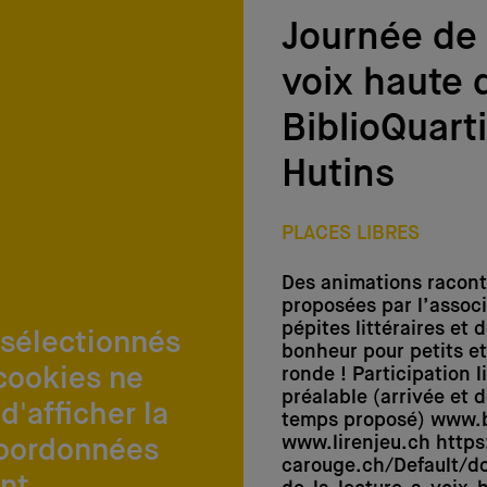
Journée de 
voix haute 
BiblioQuart
Hutins
PLACES LIBRES
Des animations racont
proposées par l’associ
pépites littéraires et
 sélectionnés
bonheur pour petits et
cookies ne
ronde ! Participation l
préalable (arrivée et d
d'afficher la
temps proposé) www.b
www.lirenjeu.ch https
coordonnées
carouge.ch/Default/d
nt.