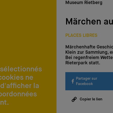
Museum Rietberg
Märchen aus
PLACES LIBRES
Märchenhafte Geschic
Klein zur Sammlung, e
Bei regenfreiem Wetter
Rieterpark statt.
 sélectionnés
cookies ne
Partager sur
Facebook
d'afficher la
coordonnées
Copier le lien
nt.