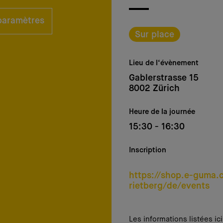
 paramètres
Sur place
Lieu de l‘évènement
Gablerstrasse 15
8002 Zürich
Heure de la journée
15:30 - 16:30
Inscription
https://shop.e-guma
rietberg/de/events
Les informations listées ic