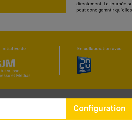
directement. La Journée su
peut donc garantir qu’elles
 initiative de
En collaboration avec
Configuration
Newsletter
Restez informés et