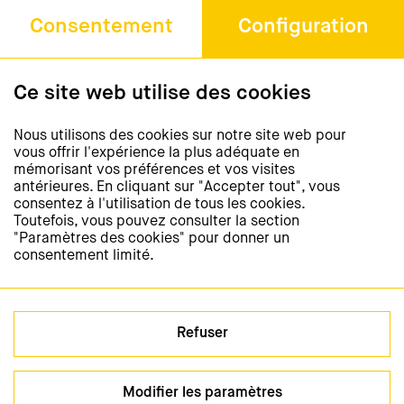
Rue Saint-Etienne 4
Consentement
Configuration
1005 Lausanne
Téléphone +41 21 311 52 20
Fax +41 43 268 39 09
Ce site web utilise des cookies
journee-de-la-lecture@isjm.ch
Nous utilisons des cookies sur notre site web pour
vous offrir l'expérience la plus adéquate en
Newsletter
mémorisant vos préférences et vos visites
antérieures. En cliquant sur "Accepter tout", vous
Restez informés et
consentez à l'utilisation de tous les cookies.
abonnez-vous à notre newsletter
Toutefois, vous pouvez consulter la section
"Paramètres des cookies" pour donner un
consentement limité.
S'abonner à la newsletter
Médias sociaux
Refuser
Modifier les paramètres