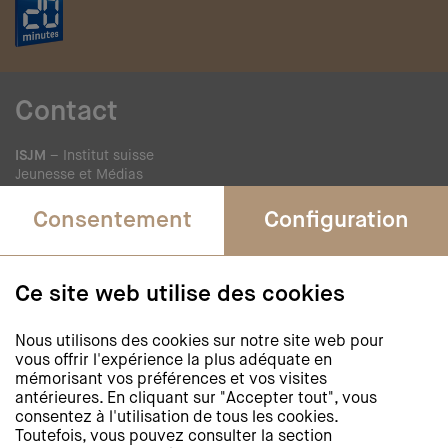
Contact
ISJM
– Institut suisse
Jeunesse et Médias
Rue Saint-Etienne 4
Consentement
Configuration
1005 Lausanne
Téléphone +41 21 311 52 20
Fax +41 43 268 39 09
Ce site web utilise des cookies
journee-de-la-lecture@isjm.ch
Nous utilisons des cookies sur notre site web pour
vous offrir l'expérience la plus adéquate en
Newsletter
mémorisant vos préférences et vos visites
antérieures. En cliquant sur "Accepter tout", vous
Restez informés et
consentez à l'utilisation de tous les cookies.
abonnez-vous à notre newsletter
Toutefois, vous pouvez consulter la section