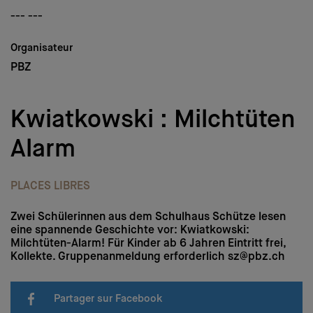
Médias
--- ---
Nous soutenir
Organisateur
PBZ
Login
Kwiatkowski : Milchtüten
DE
–
FR
–
IT
Alarm
PLACES LIBRES
Zwei Schülerinnen aus dem Schulhaus Schütze lesen
eine spannende Geschichte vor: Kwiatkowski:
Milchtüten-Alarm! Für Kinder ab 6 Jahren Eintritt frei,
Kollekte. Gruppenanmeldung erforderlich sz@pbz.ch
Partager sur Facebook