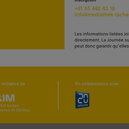
Inscription
+41 55 442 43 18
info@mediothek-lache
Les informations listées ic
directement. La Journée su
peut donc garantir qu’elles
 initiative de
En collaboration avec