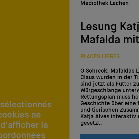
Mediothek Lachen
Lesung Katj
Mafalda mit
PLACES LIBRES
O Schreck! Mafaldas 
Claus wurden in der T
sind jetzt als Futter z
Würgeschlange unterwe
Rettungsplan muss her
 sélectionnés
Geschichte über eine
und tierischen Zusamm
cookies ne
Katja Alves interaktiv
gesetzt.
d'afficher la
coordonnées