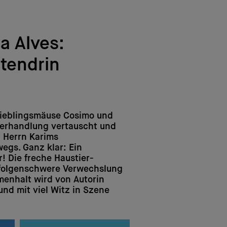
a Alves:
tendrin
Lieblingsmäuse Cosimo und
ierhandlung vertauscht und
u Herrn Karims
gs. Ganz klar: Ein
! Die freche Haustier-
 folgenschwere Verwechslung
enhalt wird von Autorin
 und mit viel Witz in Szene