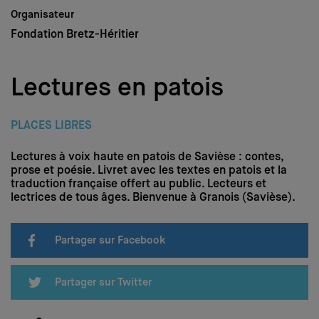
Médias
Organisateur
Nous soutenir
Fondation Bretz-Héritier
Login
Lectures en patois
DE
–
FR
–
IT
PLACES LIBRES
Lectures à voix haute en patois de Savièse : contes,
prose et poésie. Livret avec les textes en patois et la
traduction française offert au public. Lecteurs et
lectrices de tous âges. Bienvenue à Granois (Savièse).
Partager sur Facebook
Partager sur Twitter