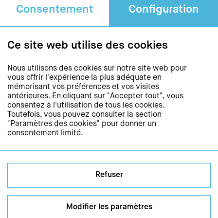
Rue Saint-Etienne 4
Consentement
Configuration
1005 Lausanne
Téléphone +41 21 311 52 20
Fax +41 43 268 39 09
Ce site web utilise des cookies
journee-de-la-lecture@isjm.ch
Nous utilisons des cookies sur notre site web pour
vous offrir l'expérience la plus adéquate en
Newsletter
mémorisant vos préférences et vos visites
antérieures. En cliquant sur "Accepter tout", vous
Restez informés et
consentez à l'utilisation de tous les cookies.
abonnez-vous à notre newsletter
Toutefois, vous pouvez consulter la section
"Paramètres des cookies" pour donner un
consentement limité.
S'abonner à la newsletter
Médias sociaux
Refuser
Modifier les paramètres